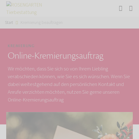
Start
Kremierung beauftragen
KREMIERUNG
Online-Kremierungsauftrag
Wir möchten, dass Sie sich so von Ihrem Liebling
verabschieden können, wie Sie es sich wünschen. Wenn Sie
dabei weitestgehend auf den persönlichen Kontakt und
Anrufe verzichten möchten, nutzen Sie gerne unseren
Online-Kremierungsauftrag