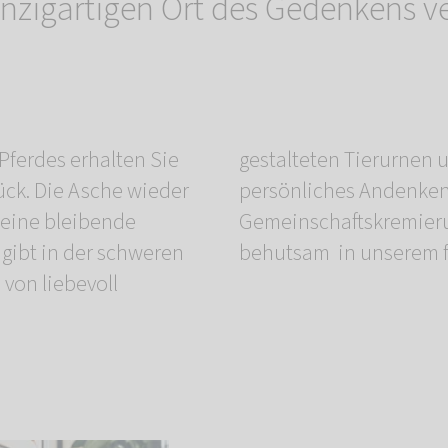
inzigartigen Ort des Gedenkens ve
Pferdes erhalten Sie
cken können Sie Ihr
rück. Die Asche wieder
hlen. Nach der
eine bleibende
s Pferdes von uns
gibt in der schweren
behutsam in unserem fr
 von liebevoll