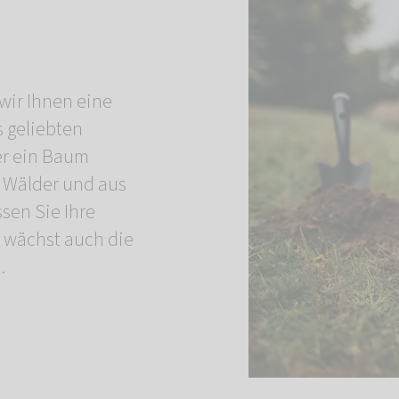
wir Ihnen eine
s geliebten
er ein Baum
 Wälder und aus
ssen Sie Ihre
 wächst auch die
.