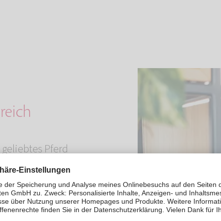
reich
r geliebtes Pferd
reien verbracht.
 im Freien
hlsten gefühlt
tterbeständig