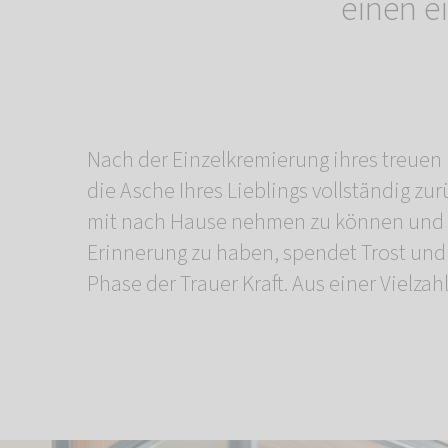
einen e
Nach der Einzelkremierung ihres treuen 
gestalteten Tierurnen und Schmuckstü
die Asche Ihres Lieblings vollständig zu
persönliches Andenken wä
mit nach Hause nehmen zu können und 
Gemeinschaftskremierung wird die Asche Ihre
Erinnerung zu haben, spendet Trost und 
Phase der Trauer Kraft. Aus einer Vielzahl