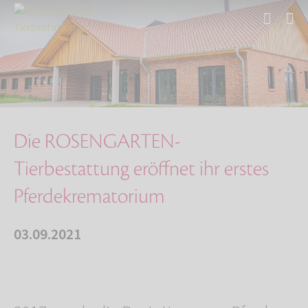
Start
Über uns
Aktuelles
Neueröffnung Krematorium für Pferde
Die ROSENGARTEN-
Tierbestattung eröffnet ihr erstes
Pferdekrematorium
03.09.2021