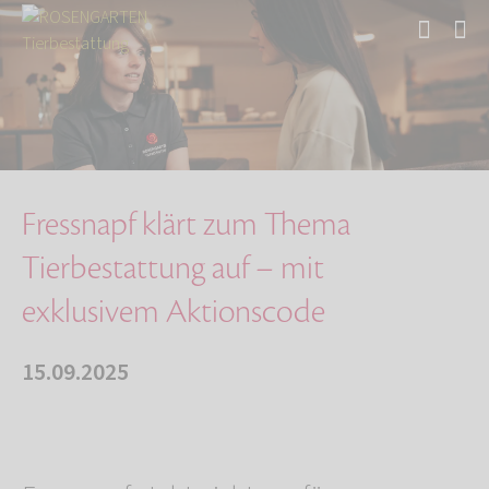
Start
Über uns
Aktuelles
Fressnapf klärt zum Thema Tierbestattung auf …
Fressnapf klärt zum Thema
Tierbestattung auf – mit
exklusivem Aktionscode
15.09.2025