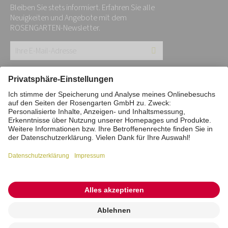
Bleiben Sie stets informiert. Erfahren Sie alle
Neuigkeiten und Angebote mit dem
ROSENGARTEN-Newsletter.
Ihre
E-
Mail-
Impressum
Datenschutz
Stiftung
Adresse:
Interne Meldestelle
Zahlungsmittel
*
Vertrag widerrufen
Barrierefreiheitserklärung
Cookie/Tracking-Einstellungen
© 2026 ROSENGARTEN-Tierbestattung