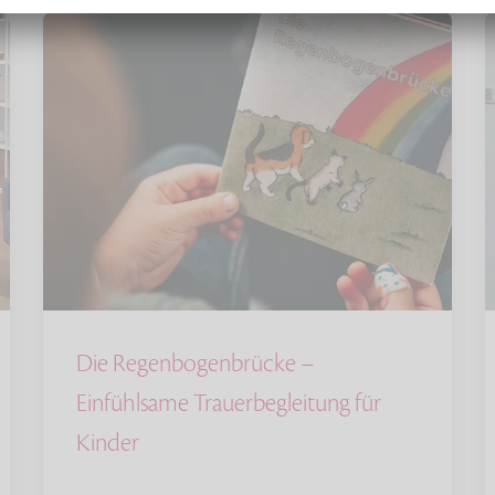
Die Regenbogenbrücke –
Einfühlsame Trauerbegleitung für
Kinder